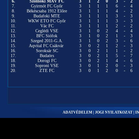
6.
Szolnoki MÁV FC
3
1
2
0
3
-
2
7.
Gyirmót FC Győr
3
1
1
1
6
-
4
8.
Békéscsaba 1912 Előre
3
1
1
1
4
-
2
9.
Budafoki MTE
3
1
1
1
3
-
3
10.
WKW ETO FC Győr
3
1
1
1
3
-
3
11.
Vác FC
3
1
1
1
2
-
2
12.
Ceglédi VSE
3
1
0
2
4
-
4
13.
BFC Siófok
3
1
0
2
1
-
3
14.
Szeged 2011-G.A.
3
1
0
2
3
-
6
15.
Aqvital FC Csákvár
3
0
2
1
2
-
3
16.
Soroksár SC
3
0
2
1
1
-
2
17.
Budaörs
3
0
2
1
5
-
7
18.
Dorogi FC
3
0
2
1
4
-
6
19.
Soproni VSE
3
0
1
2
0
-
3
20.
ZTE FC
3
0
1
2
0
-
6
ADATVÉDELEM | JOGI NYILATKOZAT | 