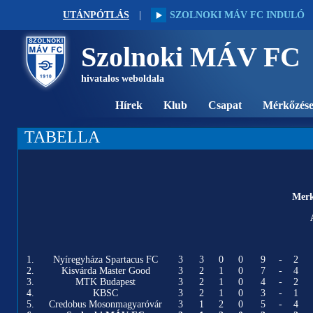
UTÁNPÓTLÁS
|
SZOLNOKI MÁV FC INDULÓ
Szolnoki MÁV FC
hivatalos weboldala
Hírek
Klub
Csapat
Mérkőzés
TABELLA
Merk
1.
Nyíregyháza Spartacus FC
3
3
0
0
9
-
2
2.
Kisvárda Master Good
3
2
1
0
7
-
4
3.
MTK Budapest
3
2
1
0
4
-
2
4.
KBSC
3
2
1
0
3
-
1
5.
Credobus Mosonmagyaróvár
3
1
2
0
5
-
4